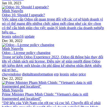
Jan 10, 2023
Minh Nguyễn
​Odoo 16: Should I upgrade?
Việc nâng cấp Odoo rất quan trọng đối với các cơ sở kinh doanh vì
nó có thể mang đến những chức năng mới cũng như các tùy chọn
có thể cấu hình giúp cho việc quản lý kinh doanh của doanh nghiệp
hiệu qu...
leonix
odoo16
update
Dec 30, 2022
Minh Nguyễn
​Odoo - License policy changing
Trong sự kiện Odoo Experience 2022, Odoo đã thông báo thay đổi
lớn về chính sách giá license. Điều này sẽ giúp người dùng Odoo
tiết kiệm được một khoản chi phí đáng kể nhưng nhận được nhiều
giá trị hơ...
chuyendoiso
digitaltransformation
erp
leonix
odoo
price
Dec 22, 2022
Minh Nguyễn
​Prime Minister Pham Minh Chinh: "Vietnam's data is still
fragmented and localized"
“Dữ liệu của Việt Nam còn rời rạc và cục bộ. Chuyển đổi số phải