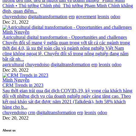
hướng đến mục tiêu là người dân và doanh nghiệp” Phạm Minh
Chính • Thủ tướng Chính phủ ​ Thủ tướng Phạm Minh Chính khẳng
định, quan điểm...
chuyendoiso
digitaltransformation
erp
goverment
leonix
odoo
Dec 21, 2022
Minh Nguyễn
​Agricultural digital transformation - Opportunities and challenges
Chuyển đổi số mang ý nghĩa quan trọng với tất cả các ngành trong
thời đại 4.0, là xu thế toàn cầu và ngành nông nghiệp Việt Nam
cũng không ngoại lệ. Chuyển đổi số trong nông nghiệp đang nắm
bắt rất nh...
agricultural
chuyendoiso
digitaltransformation
erp
leonix
odoo
Dec 20, 2022
Minh Nguyễn
​​CRM Trends in 2023
Sau thời gian trải qua đại dịch COVID-19, kỳ vọng của khách hàng
đối với những dịch vụ của doanh nghiệp ngày càng tăng cao. Theo
kết quả khảo sát đạt được năm 2021 (Talkdesk), hơn 58% khách
hàng cho b...
chuyendoiso
crm
digitaltransformation
erp
leonix
odoo
Dec 20, 2022
About us