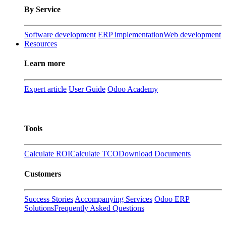
By Service
Software development
ERP implementation
Web development
Resources
Learn more
Expert article
User Guide
Odoo Academy
Tools
Calculate ROI
Calculate TCO
Download Documents
Customers
Success Stories
Accompanying Services
Odoo ERP
Solutions
Frequently Asked Questions