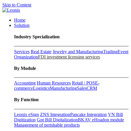
Skip to Content
Home
Solution
Industry Specialization
Services
Real Estate
Jewelry and Manufacturing
Trading
Event
Organization
FDI investment licensing services
By Module
Accounting
Human Resources
Retail / POS
E-
commerce
Logistics
Manufacturing
Sales
CRM
By Function
Leonix eSign
ZNS Integration
Pancake Integration
VN Bill
Digitization
Gpt Bill Digitalization
BKAV eHoadon module
Management of perishable products