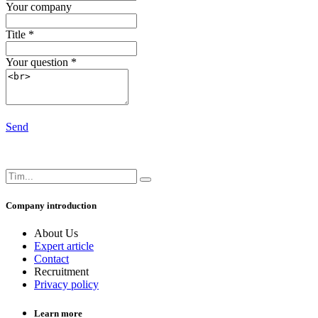
Your company
Title
*
Your question
*
Send
Company introduction
About Us
Expert article
Contact
Recruitment
Privacy policy
Learn more