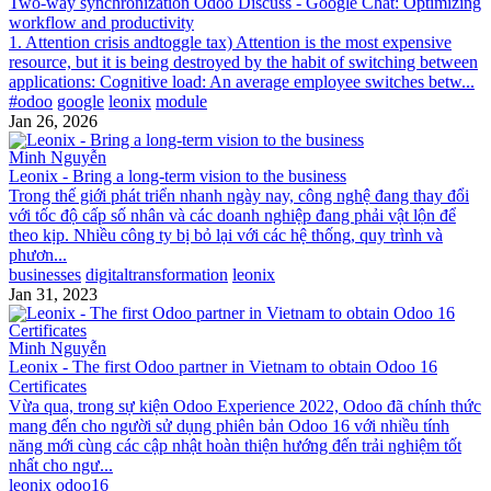
Two-way synchronization Odoo Discuss - Google Chat: Optimizing
workflow and productivity
1. Attention crisis andtoggle tax) Attention is the most expensive
resource, but it is being destroyed by the habit of switching between
applications: Cognitive load: An average employee switches betw...
#odoo
google
leonix
module
Jan 26, 2026
Minh Nguyễn
Leonix - Bring a long-term vision to the business
Trong thế giới phát triển nhanh ngày nay, công nghệ đang thay đổi
với tốc độ cấp số nhân và các doanh nghiệp đang phải vật lộn để
theo kịp. Nhiều công ty bị bỏ lại với các hệ thống, quy trình và
phươn...
businesses
digitaltransformation
leonix
Jan 31, 2023
Minh Nguyễn
Leonix - The first Odoo partner in Vietnam to obtain Odoo 16
Certificates
Vừa qua, trong sự kiện Odoo Experience 2022, Odoo đã chính thức
mang đến cho người sử dụng phiên bản Odoo 16 với nhiều tính
năng mới cùng các cập nhật hoàn thiện hướng đến trải nghiệm tốt
nhất cho ngư...
leonix
odoo16