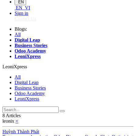
EN
EN
VI
Sign in
Contact Us
Blogs:
All
Digital Leap
Business Stories
Odoo Academy
LeoniXpress
LeoniXpress
All
Digital Leap
Business Stories
Odoo Academy
LeoniXpress
8 Articles
leonix
×
Huỳnh Thành Phát