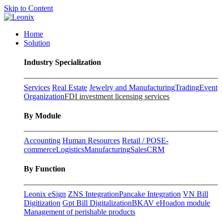
Skip to Content
Home
Solution
Industry Specialization
Services
Real Estate
Jewelry and Manufacturing
Trading
Event
Organization
FDI investment licensing services
By Module
Accounting
Human Resources
Retail / POS
E-
commerce
Logistics
Manufacturing
Sales
CRM
By Function
Leonix eSign
ZNS Integration
Pancake Integration
VN Bill
Digitization
Gpt Bill Digitalization
BKAV eHoadon module
Management of perishable products