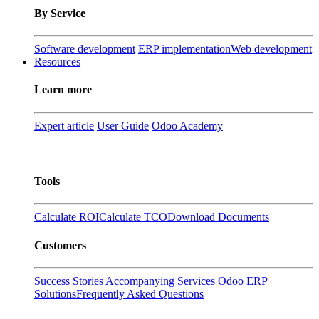
By Service
Software development
ERP implementation
Web development
Resources
Learn more
Expert article
User Guide
Odoo Academy
Tools
Calculate ROI
Calculate TCO
Download Documents
Customers
Success Stories
Accompanying Services
Odoo ERP
Solutions
Frequently Asked Questions