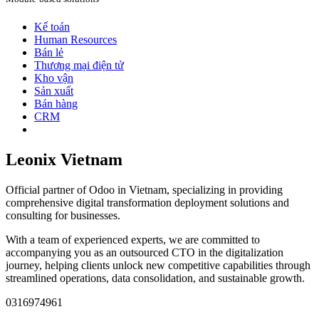
Kế toán
Human Resources
Bán lẻ
Thương mại điện tử
Kho vận
Sản xuất
Bán hàng
CRM
Leonix Vietnam
Official partner of Odoo in Vietnam, specializing in providing
comprehensive digital transformation deployment solutions and
consulting for businesses.
With a team of experienced experts, we are committed to
accompanying you as an outsourced CTO in the digitalization
journey, helping clients unlock new competitive capabilities through
streamlined operations, data consolidation, and sustainable growth.
0316974961