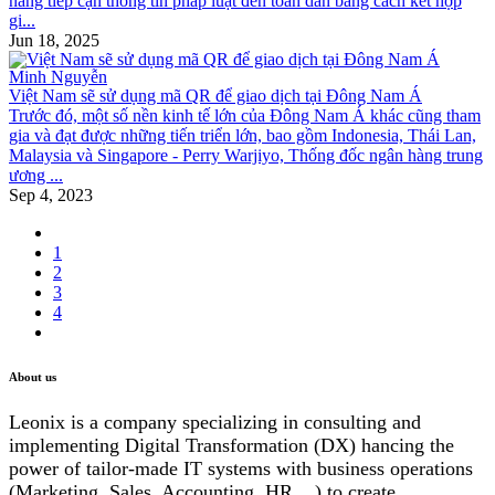
năng tiếp cận thông tin pháp luật đến toàn dân bằng cách kết hợp
gi...
Jun 18, 2025
Minh Nguyễn
Việt Nam sẽ sử dụng mã QR để giao dịch tại Đông Nam Á
Trước đó, một số nền kinh tế lớn của Đông Nam Á khác cũng tham
gia và đạt được những tiến triển lớn, bao gồm Indonesia, Thái Lan,
Malaysia và Singapore - Perry Warjiyo, Thống đốc ngân hàng trung
ương ...
Sep 4, 2023
1
2
3
4
About us
Leonix is a company specializing in consulting and
implementing Digital Transformation (DX) hancing the
power of tailor-made IT systems with business operations
(Marketing, Sales, Accounting, HR,...) to create