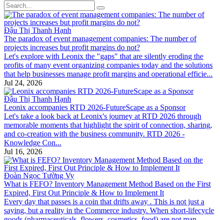
Đậu Thị Thanh Hạnh
The paradox of event management companies: The number of
projects increases but profit margins do not?
Let's explore with Leonix the "gaps" that are silently eroding the
profits of many event organizing companies today and the solutions
that help businesses manage profit margins and operational efficie...
Jul 24, 2026
Đậu Thị Thanh Hạnh
Leonix accompanies RTD 2026-FutureScape as a Sponsor
Let's take a look back at Leonix's journey at RTD 2026 through
memorable moments that highlight the spirit of connection, sharing,
and co-creation with the business community. RTD 2026 -
Knowledge Con...
Jul 16, 2026
Đoàn Ngọc Tường Vy
What is FEFO? Inventory Management Method Based on the First
Expired, First Out Principle & How to Implement It
Every day that passes is a coin that drifts away . This is not just a
saying, but a reality in the Commerce industry. When short-lifecycle
goods (pharmaceuticals, flowers, cosmetics, food) are not man...