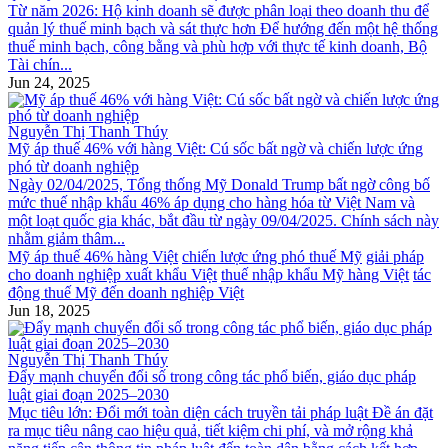
Từ năm 2026: Hộ kinh doanh sẽ được phân loại theo doanh thu để
quản lý thuế minh bạch và sát thực hơn Để hướng đến một hệ thống
thuế minh bạch, công bằng và phù hợp với thực tế kinh doanh, Bộ
Tài chín...
Jun 24, 2025
Nguyễn Thị Thanh Thúy
Mỹ áp thuế 46% với hàng Việt: Cú sốc bất ngờ và chiến lược ứng
phó từ doanh nghiệp
Ngày 02/04/2025, Tổng thống Mỹ Donald Trump bất ngờ công bố
mức thuế nhập khẩu 46% áp dụng cho hàng hóa từ Việt Nam và
một loạt quốc gia khác, bắt đầu từ ngày 09/04/2025. Chính sách này
nhằm giảm thâm...
Mỹ áp thuế 46% hàng Việt
chiến lược ứng phó thuế Mỹ
giải pháp
cho doanh nghiệp xuất khẩu Việt
thuế nhập khẩu Mỹ hàng Việt
tác
động thuế Mỹ đến doanh nghiệp Việt
Jun 18, 2025
Nguyễn Thị Thanh Thúy
Đẩy mạnh chuyển đổi số trong công tác phổ biến, giáo dục pháp
luật giai đoạn 2025–2030
Mục tiêu lớn: Đổi mới toàn diện cách truyền tải pháp luật Đề án đặt
ra mục tiêu nâng cao hiệu quả, tiết kiệm chi phí, và mở rộng khả