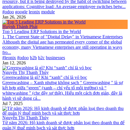
resource, but it is being destroyed by the habit of switching between
applications: Cognitive load: An average employee switches betw...
#odoo
google
leonix
module
Jan 26, 2026
Huỳnh Thành Phát
Top 5 Leading ERP Solutions in the World
1. The Current State of "Digital Delay" in Vietnamese Enterprises
Although the digital age has permeated every corner of the global
economy, many Vietnamese enterprises are still operating in ways
fro...
#leonix
#odoo
b2b
b2c
businesses
Jan 12, 2026
Nguyễn Thị Thanh Thúy
Greenwashing là gì? Khi “xanh” chỉ là vỏ bọc
Greenwashing – Xanh nhưng không sạch " Greenwashing " là sự
kết hợp giữa “green” (xanh – chỉ yếu tố môi trường) và “
whitewashing ” (che đậy sự thật). Hiểu một cách đơn giản, đây là
hành vi sử dụng cá...
Jul 7, 2025
Nguyễn Thị Thanh Thúy
Từ năm 2026: Hộ kinh doanh sẽ được phân loại theo doanh thu để
quản lý thuế minh bạch và sát thực hơn