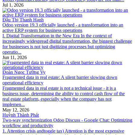
Jul 1, 2026
Đậu Thị Thanh Hạnh
Odoo version 19.3 officially launched - a transformation into an
active ERP system for business operations
I. Digital Transformation in the New Era In the context of
increasingly widespread digital transformation, the biggest challenge
for businesses is not just digitizing processes but optimizing
operatio...
Jun 11, 2026
Đoàn Ngọc Tường Vy
Fragmented data in real estate: A silent barrier slowing down
operational efficiency
Fragmented data in real estate is not a technical issue - it is a
business issue, determining the ability to control cash flow of the
real estate platform, especially when the company has not
implemen...
May 12, 2026
Huỳnh Thành Phát
Two-way synchronization Odoo Discuss - Google Chat: Optimizing
workflow and productivity
1. Attention crisis andtoggle tax) Attention is the most expensive