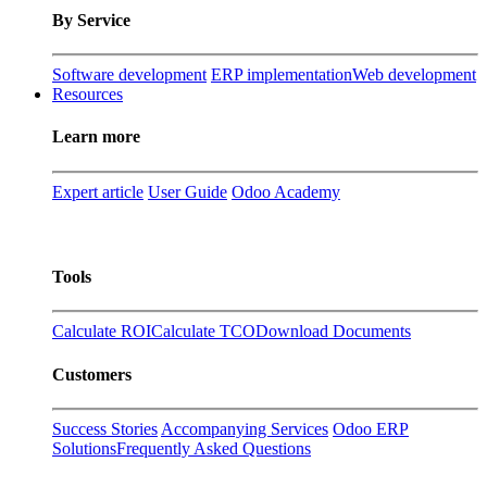
By Service
Software development
ERP implementation
Web development
Resources
Learn more
Expert article
User Guide
Odoo Academy
Tools
Calculate ROI
Calculate TCO
Download Documents
Customers
Success Stories
Accompanying Services
Odoo ERP
Solutions
Frequently Asked Questions