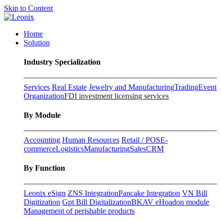
Skip to Content
Home
Solution
Industry Specialization
Services
Real Estate
Jewelry and Manufacturing
Trading
Event
Organization
FDI investment licensing services
By Module
Accounting
Human Resources
Retail / POS
E-
commerce
Logistics
Manufacturing
Sales
CRM
By Function
Leonix eSign
ZNS Integration
Pancake Integration
VN Bill
Digitization
Gpt Bill Digitalization
BKAV eHoadon module
Management of perishable products