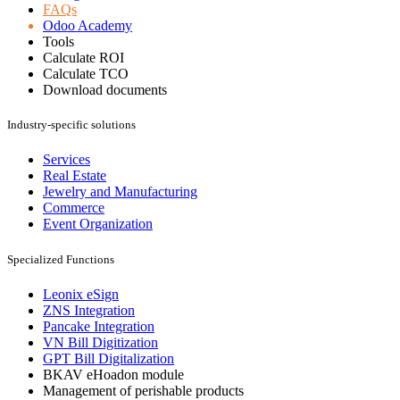
FAQs
Odoo Academy
Tools
Calculate ROI
Calculate TCO
Download documents
Industry-specific solutions
Services
Real Estate
Jewelry and Manufacturing
Commerce
Event Organization
Specialized Functions
Leonix eSign
ZNS Integration
Pancake Integration
VN Bill Digitization
GPT Bill Digitalization
BKAV eHoadon module
Management of perishable products