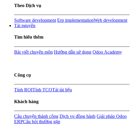
Theo Dịch vụ
Software development
Erp implementation
Web development
Tài nguyên
Tìm hiểu thêm
Bài viết chuyên môn
Hướng dẫn sử dụng
Odoo Academy
Công cụ
Tính ROI
Tính TCO
Tải tài liệu
Khách hàng
Câu chuyện thành công
Dịch vụ đồng hành
Giải pháp Odoo
ERP
Câu hỏi thường gặp