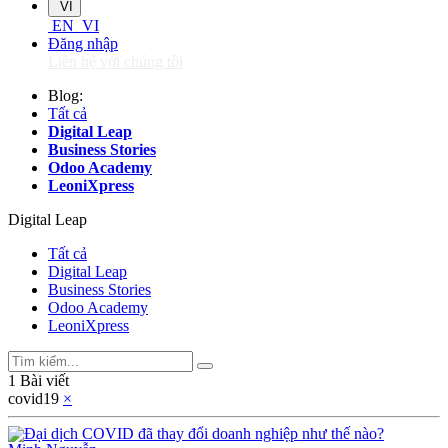
VI
EN
VI
Đăng nhập
Liên hệ với chúng tôi
Blog:
Tất cả
Digital Leap
Business Stories
Odoo Academy
LeoniXpress
Digital Leap
Tất cả
Digital Leap
Business Stories
Odoo Academy
LeoniXpress
1 Bài viết
covid19
×