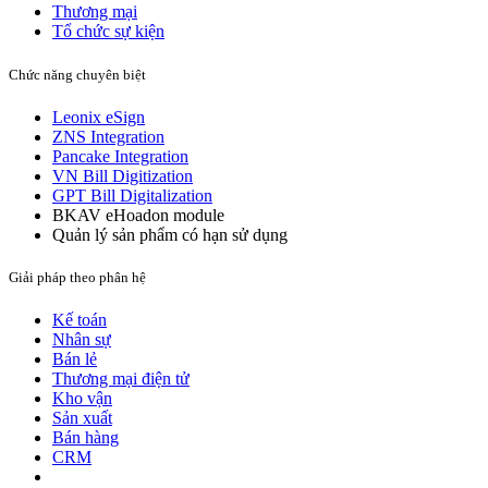
Thương mại
Tổ chức sự kiện
Chức năng chuyên biệt
Leonix eSign
ZNS Integration
Pancake Integration
VN Bill Digitization
GPT Bill Digitalization
BKAV eHoadon module
Quản lý sản phẩm có hạn sử dụng
Giải pháp theo phân hệ
Kế toán
Nhân sự
Bán lẻ
Thương mại điện tử
Kho vận
Sản xuất
Bán hàng
CRM