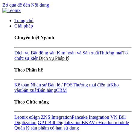
Bỏ qua để đến Nội dung
Trang chủ
Giải pháp
Chuyên biệt Ngành
Dịch vụ
Bất động sản
Kim hoàn và Sản xuất
Thương mại
Tổ
chức sự kiện
Dịch vụ Pháp lý
Theo Phân hệ
Kế toán
Nhân sự
Bán lẻ / POS
Thương mại điện tử
Kho
vận
Sản xuất
Bán hàng
CRM
Theo Chức năng
Leonix eSign
ZNS Integration
Pancake Integration
VN Bill
Digitization
GPT Bill Digitalization
BKAV eHoadon module
Quản lý sản phẩm có hạn sử dụng