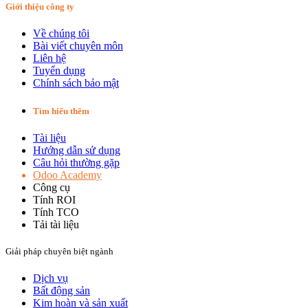
Giới thiệu công ty
Về chúng tôi
Bài viết chuyên môn
Liên hệ
Tuyển dụng
Chính sách bảo mật
Tìm hiểu thêm
Tài liệu
Hướng dẫn sử dụng
Câu hỏi thường gặp
Odoo Academy
Công cụ
Tính ROI
Tính TCO
Tải tài liệu
Giải pháp chuyên biệt ngành
Dịch vụ
Bất động sản​
Kim hoàn và sản xuất​