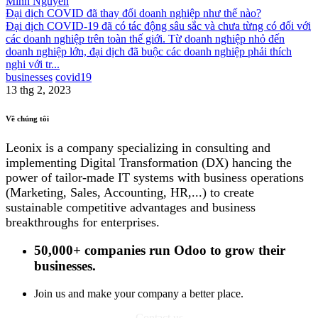
Minh Nguyễn
Đại dịch COVID đã thay đổi doanh nghiệp như thế nào?
Đại dịch COVID-19 đã có tác động sâu sắc và chưa từng có đối với
các doanh nghiệp trên toàn thế giới. Từ doanh nghiệp nhỏ đến
doanh nghiệp lớn, đại dịch đã buộc các doanh nghiệp phải thích
nghi với tr...
businesses
covid19
13 thg 2, 2023
Về chúng tôi
Leonix is a company specializing in consulting and
implementing Digital Transformation (DX) hancing the
power of tailor-made IT systems with business operations
(Marketing, Sales, Accounting, HR,...) to create
sustainable competitive advantages and business
breakthroughs for enterprises.
50,000+ companies
run Odoo to grow their
businesses.
Join us and make your company a better place.
Contact us