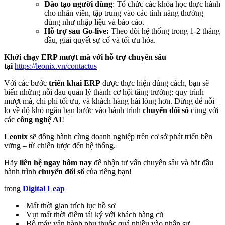
Đào tạo người dùng
: Tổ chức các khóa học thực hành
cho nhân viên, tập trung vào các tính năng thường
dùng như nhập liệu và báo cáo.
Hỗ trợ sau Go-live:
Theo dõi hệ thống trong 1-2 tháng
đầu, giải quyết sự cố và tối ưu hóa.
Khởi chạy ERP mượt mà với hỗ trợ chuyên sâu
tại
https://leonix.vn/contactus
Với các bước
triển khai ERP
được thực hiện đúng cách, bạn sẽ
biến những nỗi đau quản lý thành cơ hội tăng trưởng: quy trình
mượt mà, chi phí tối ưu, và khách hàng hài lòng hơn. Đừng để nỗi
lo về độ khó ngăn bạn bước vào hành trình
chuyển đổi số
cùng với
các
công nghệ AI
!
Leonix
sẽ đồng hành cùng doanh nghiệp trên cơ sở phát triển bền
vững – từ chiến lược đến hệ thống.
Hãy
liên hệ ngay hôm nay
để nhận tư vấn chuyên sâu và bắt đầu
hành trình
chuyển đổi số
của riêng bạn!
trong
Digital Leap
Mất thời gian trích lục hồ sơ
Vụt mất thời điểm tái ký với khách hàng cũ
Bộ máy vận hành phụ thuộc quá nhiều vào nhân sự