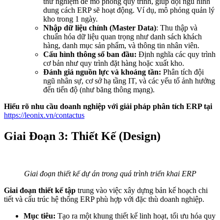
thử nghiệm để mô phỏng quy trình, giúp đội ngũ hình
dung cách ERP sẽ hoạt động. Ví dụ, mô phỏng quản lý
kho trong 1 ngày.
Nhập dữ liệu chính (Master Data)
: Thu thập và
chuẩn hóa dữ liệu quan trọng như danh sách khách
hàng, danh mục sản phẩm, và thông tin nhân viên.
Cấu hình thông số ban đầu:
Định nghĩa các quy trình
cơ bản như quy trình đặt hàng hoặc xuất kho.
Đánh giá nguồn lực và khoáng tần:
Phân tích đội
ngũ nhân sự, cơ sở hạ tầng IT, và các yếu tố ảnh hưởng
đến tiến độ (như băng thông mạng).
Hiểu rõ nhu cầu doanh nghiệp với giải pháp phân tích ERP tại
https://leonix.vn/contactus
Giai Đoạn 3: Thiết Kế (Design)
Giai đoạn thiết kế dự án trong quá trình triển khai ERP
Giai đoạn thiết kế tập
trung vào việc xây dựng bản kế hoạch chi
tiết và cấu trúc hệ thống ERP phù hợp với đặc thù doanh nghiệp.
Mục tiêu:
Tạo ra một khung thiết kế linh hoạt, tối ưu hóa quy