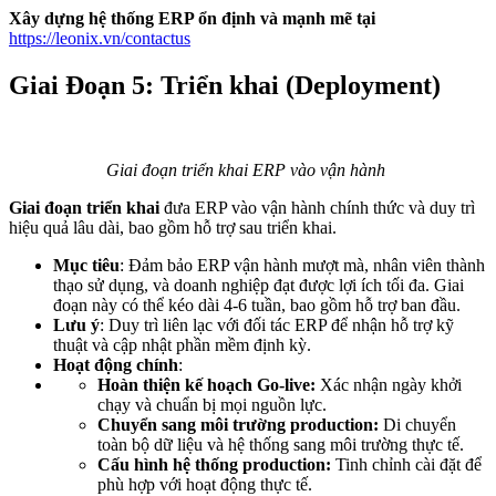
Xây dựng hệ thống ERP ổn định và mạnh mẽ tại
https://leonix.vn/contactus
Giai Đoạn 5: Triển khai (Deployment)
Giai đoạn triển khai ERP vào vận hành​
Giai đoạn triển khai
đưa ERP vào vận hành chính thức và duy trì
hiệu quả lâu dài, bao gồm hỗ trợ sau triển khai.
Mục tiêu
: Đảm bảo ERP vận hành mượt mà, nhân viên thành
thạo sử dụng, và doanh nghiệp đạt được lợi ích tối đa. Giai
đoạn này có thể kéo dài 4-6 tuần, bao gồm hỗ trợ ban đầu.
Lưu ý
: Duy trì liên lạc với đối tác ERP để nhận hỗ trợ kỹ
thuật và cập nhật phần mềm định kỳ.
Hoạt động chính
:
Hoàn thiện kế hoạch Go-live:
Xác nhận ngày khởi
chạy và chuẩn bị mọi nguồn lực.
Chuyển sang môi trường production:
Di chuyển
toàn bộ dữ liệu và hệ thống sang môi trường thực tế.
Cấu hình hệ thống production:
Tinh chỉnh cài đặt để
phù hợp với hoạt động thực tế.