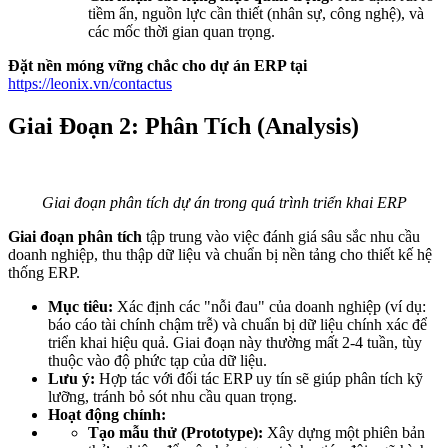
tiềm ẩn, nguồn lực cần thiết (nhân sự, công nghệ), và
các mốc thời gian quan trọng.
Đặt nền móng vững chắc cho dự án ERP tại
https://leonix.vn/contactus
Giai Đoạn 2: Phân Tích (Analysis)
Giai đoạn phân tích dự án trong quá trình triển khai ERP
Giai đoạn phân tích
tập trung vào việc đánh giá sâu sắc nhu cầu
doanh nghiệp, thu thập dữ liệu và chuẩn bị nền tảng cho thiết kế hệ
thống ERP.
Mục tiêu:
Xác định các "nỗi đau" của doanh nghiệp (ví dụ:
báo cáo tài chính chậm trễ) và chuẩn bị dữ liệu chính xác để
triển khai hiệu quả. Giai đoạn này thường mất 2-4 tuần, tùy
thuộc vào độ phức tạp của dữ liệu.
Lưu ý:
Hợp tác với đối tác ERP uy tín sẽ giúp phân tích kỹ
lưỡng, tránh bỏ sót nhu cầu quan trọng.
Hoạt động chính:
Tạo mẫu thử (Prototype):
Xây dựng một phiên bản