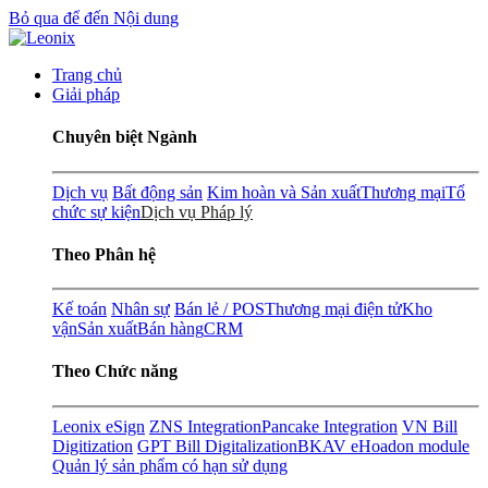
Bỏ qua để đến Nội dung
Trang chủ
Giải pháp
Chuyên biệt Ngành
Dịch vụ
Bất động sản
Kim hoàn và Sản xuất
Thương mại
Tổ
chức sự kiện
Dịch vụ Pháp lý
Theo Phân hệ
Kế toán
Nhân sự
Bán lẻ / POS
Thương mại điện tử
Kho
vận
Sản xuất
Bán hàng
CRM
Theo Chức năng
Leonix eSign
ZNS Integration
Pancake Integration
VN Bill
Digitization
GPT Bill Digitalization
BKAV eHoadon module
Quản lý sản phẩm có hạn sử dụng