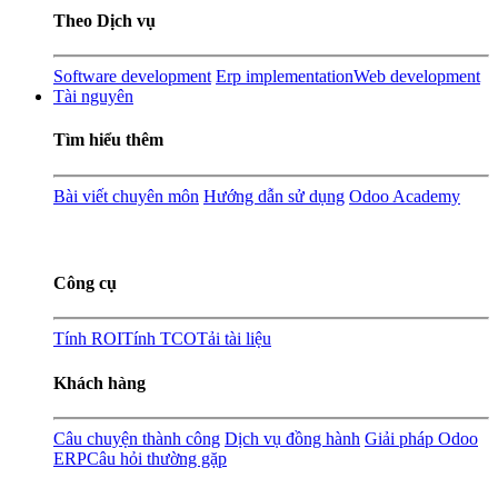
Theo Dịch vụ
Software development
Erp implementation
Web development
Tài nguyên
Tìm hiểu thêm
Bài viết chuyên môn
Hướng dẫn sử dụng
Odoo Academy
Công cụ
Tính ROI
Tính TCO
Tải tài liệu
Khách hàng
Câu chuyện thành công
Dịch vụ đồng hành
Giải pháp Odoo
ERP
Câu hỏi thường gặp