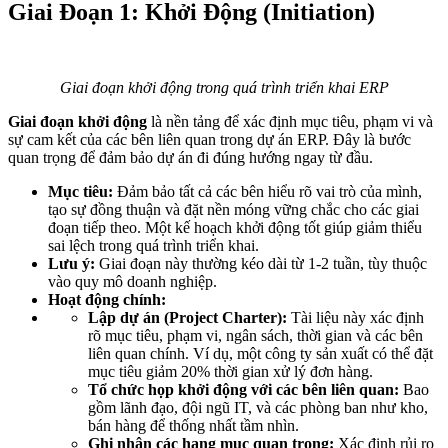
Giai Đoạn 1: Khởi Động (Initiation)
Giai đoạn khởi động trong quá trình triển khai ERP
Giai đoạn khởi động
là nền tảng để xác định mục tiêu, phạm vi và
sự cam kết của các bên liên quan trong dự án ERP. Đây là bước
quan trọng để đảm bảo dự án đi đúng hướng ngay từ đầu.
Mục tiêu:
Đảm bảo tất cả các bên hiểu rõ vai trò của mình,
tạo sự đồng thuận và đặt nền móng vững chắc cho các giai
đoạn tiếp theo. Một kế hoạch khởi động tốt giúp giảm thiểu
sai lệch trong quá trình triển khai.
Lưu ý:
Giai đoạn này thường kéo dài từ 1-2 tuần, tùy thuộc
vào quy mô doanh nghiệp.
Hoạt động chính:
Lập dự án (Project Charter):
Tài liệu này xác định
rõ mục tiêu, phạm vi, ngân sách, thời gian và các bên
liên quan chính. Ví dụ, một công ty sản xuất có thể đặt
mục tiêu giảm 20% thời gian xử lý đơn hàng.
Tổ chức họp khởi động với các bên liên quan:
Bao
gồm lãnh đạo, đội ngũ IT, và các phòng ban như kho,
bán hàng để thống nhất tầm nhìn.
Ghi nhận các hạng mục quan trọng:
Xác định rủi ro