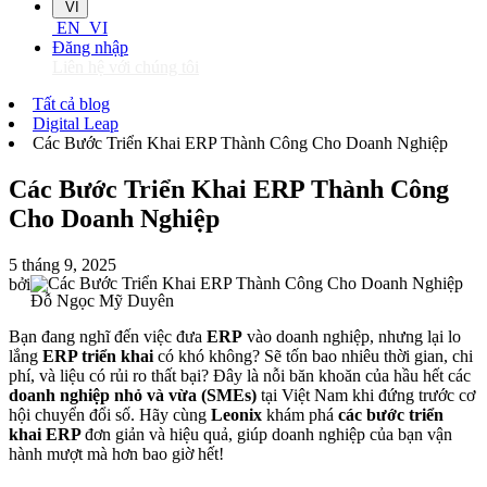
VI
EN
VI
Đăng nhập
Liên hệ với chúng tôi
Tất cả blog
Digital Leap
Các Bước Triển Khai ERP Thành Công Cho Doanh Nghiệp
Các Bước Triển Khai ERP Thành Công
Cho Doanh Nghiệp
5 tháng 9, 2025
bởi
Đỗ Ngọc Mỹ Duyên
Bạn đang nghĩ đến việc đưa
ERP
vào doanh nghiệp, nhưng lại lo
lắng
ERP triển khai
có khó không? Sẽ tốn bao nhiêu thời gian, chi
phí, và liệu có rủi ro thất bại? Đây là nỗi băn khoăn của hầu hết các
doanh nghiệp nhỏ và vừa (SMEs)
tại Việt Nam khi đứng trước cơ
hội chuyển đổi số. Hãy cùng
Leonix
khám phá
các bước triển
khai ERP
đơn giản và hiệu quả, giúp doanh nghiệp của bạn vận
hành mượt mà hơn bao giờ hết!