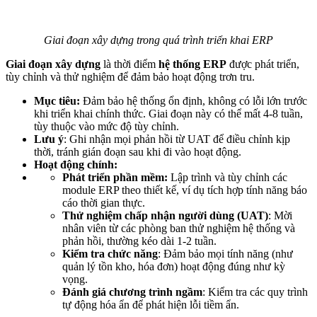
Giai đoạn xây dựng trong quá trình triển khai ERP
Giai đoạn xây dựng
là thời điểm
hệ thống ERP
được phát triển,
tùy chỉnh và thử nghiệm để đảm bảo hoạt động trơn tru.
Mục tiêu:
Đảm bảo hệ thống ổn định, không có lỗi lớn trước
khi triển khai chính thức. Giai đoạn này có thể mất 4-8 tuần,
tùy thuộc vào mức độ tùy chỉnh.
Lưu ý
: Ghi nhận mọi phản hồi từ UAT để điều chỉnh kịp
thời, tránh gián đoạn sau khi đi vào hoạt động.
Hoạt động chính:
Phát triển phần mềm:
Lập trình và tùy chỉnh các
module ERP theo thiết kế, ví dụ tích hợp tính năng báo
cáo thời gian thực.
Thử nghiệm chấp nhận người dùng (UAT)
: Mời
nhân viên từ các phòng ban thử nghiệm hệ thống và
phản hồi, thường kéo dài 1-2 tuần.
Kiểm tra chức năng
: Đảm bảo mọi tính năng (như
quản lý tồn kho, hóa đơn) hoạt động đúng như kỳ
vọng.
Đánh giá chương trình ngầm
: Kiểm tra các quy trình
tự động hóa ẩn để phát hiện lỗi tiềm ẩn.