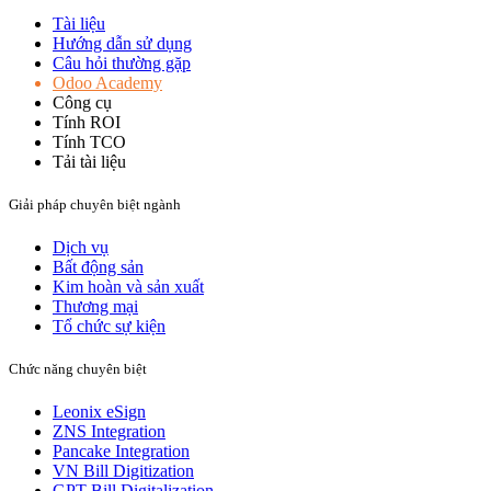
Tài liệu
Hướng dẫn sử dụng
Câu hỏi thường gặp
Odoo Academy
Công cụ
Tính ROI
Tính TCO
Tải tài liệu
Giải pháp chuyên biệt ngành
Dịch vụ
Bất động sản​
Kim hoàn và sản xuất​
Thương mại
Tổ chức sự kiện
Chức năng chuyên biệt
Leonix eSign
ZNS Integration
Pancake Integration
VN Bill Digitization
GPT Bill Digitalization