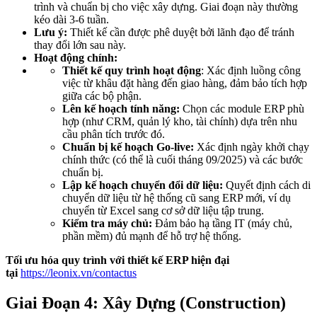
trình và chuẩn bị cho việc xây dựng. Giai đoạn này thường
kéo dài 3-6 tuần.
Lưu ý:
Thiết kế cần được phê duyệt bởi lãnh đạo để tránh
thay đổi lớn sau này.
Hoạt động chính:
Thiết kế quy trình hoạt động
: Xác định luồng công
việc từ khâu đặt hàng đến giao hàng, đảm bảo tích hợp
giữa các bộ phận.
Lên kế hoạch tính năng:
Chọn các module ERP phù
hợp (như CRM, quản lý kho, tài chính) dựa trên nhu
cầu phân tích trước đó.
Chuẩn bị kế hoạch Go-live:
Xác định ngày khởi chạy
chính thức (có thể là cuối tháng 09/2025) và các bước
chuẩn bị.
Lập kế hoạch chuyển đổi dữ liệu:
Quyết định cách di
chuyển dữ liệu từ hệ thống cũ sang ERP mới, ví dụ
chuyển từ Excel sang cơ sở dữ liệu tập trung.
Kiểm tra máy chủ:
Đảm bảo hạ tầng IT (máy chủ,
phần mềm) đủ mạnh để hỗ trợ hệ thống.
Tối ưu hóa quy trình với thiết kế ERP hiện đại
tại
https://leonix.vn/contactus
Giai Đoạn 4: Xây Dựng (Construction)