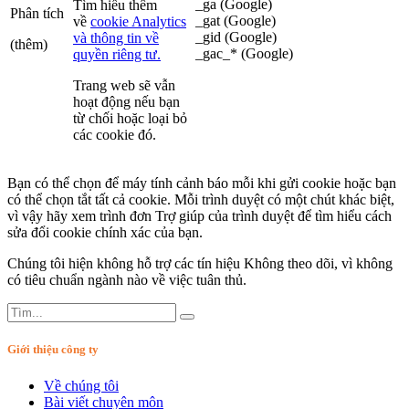
_ga (Google)
Tìm hiểu thêm
Phân tích
_gat (Google)
về
cookie Analytics
_gid (Google)
và thông tin về
(thêm)
_gac_* (Google)
quyền riêng tư.
Trang web sẽ vẫn
hoạt động nếu bạn
từ chối hoặc loại bỏ
các cookie đó.
Bạn có thể chọn để máy tính cảnh báo mỗi khi gửi cookie hoặc bạn
có thể chọn tắt tất cả cookie. Mỗi trình duyệt có một chút khác biệt,
vì vậy hãy xem trình đơn Trợ giúp của trình duyệt để tìm hiểu cách
sửa đổi cookie chính xác của bạn.
Chúng tôi hiện không hỗ trợ các tín hiệu Không theo dõi, vì không
có tiêu chuẩn ngành nào về việc tuân thủ.
Giới thiệu công ty
Về chúng tôi
Bài viết chuyên môn