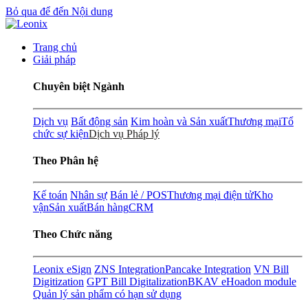
Bỏ qua để đến Nội dung
Trang chủ
Giải pháp
Chuyên biệt Ngành
Dịch vụ
Bất động sản
Kim hoàn và Sản xuất
Thương mại
Tổ
chức sự kiện
Dịch vụ Pháp lý
Theo Phân hệ
Kế toán
Nhân sự
Bán lẻ / POS
Thương mại điện tử
Kho
vận
Sản xuất
Bán hàng
CRM
Theo Chức năng
Leonix eSign
ZNS Integration
Pancake Integration
VN Bill
Digitization
GPT Bill Digitalization
BKAV eHoadon module
Quản lý sản phẩm có hạn sử dụng