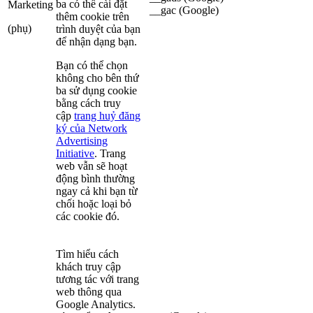
ba có thể cài đặt
Marketing
__gac (Google)
thêm cookie trên
(phụ)
trình duyệt của bạn
để nhận dạng bạn.
Bạn có thể chọn
không cho bên thứ
ba sử dụng cookie
bằng cách truy
cập
trang huỷ đăng
ký của Network
Advertising
Initiative
. Trang
web vẫn sẽ hoạt
động bình thường
ngay cả khi bạn từ
chối hoặc loại bỏ
các cookie đó.
Tìm hiểu cách
khách truy cập
tương tác với trang
web thông qua
Google Analytics.