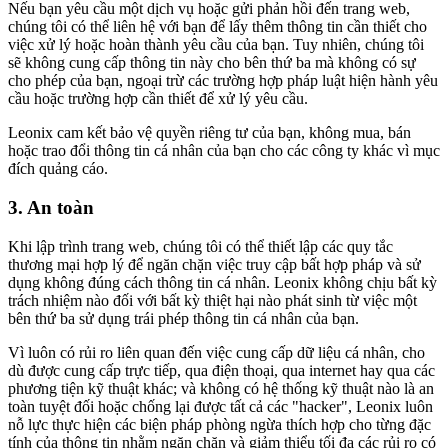
Nếu bạn yêu cầu một dịch vụ hoặc gửi phản hồi đến trang web,
chúng tôi có thể liên hệ với bạn để lấy thêm thông tin cần thiết cho
việc xử lý hoặc hoàn thành yêu cầu của bạn. Tuy nhiên, chúng tôi
sẽ không cung cấp thông tin này cho bên thứ ba mà không có sự
cho phép của bạn, ngoại trừ các trường hợp pháp luật hiện hành yêu
cầu hoặc trường hợp cần thiết để xử lý yêu cầu.
Leonix cam kết bảo vệ quyền riêng tư của bạn, không mua, bán
hoặc trao đổi thông tin cá nhân của bạn cho các công ty khác vì mục
đích quảng cáo.
3. An toàn
Khi lập trình trang web, chúng tôi có thể thiết lập các quy tắc
thương mại hợp lý để ngăn chặn việc truy cập bất hợp pháp và sử
dụng không đúng cách thông tin cá nhân. Leonix không chịu bất kỳ
trách nhiệm nào đối với bất kỳ thiệt hại nào phát sinh từ việc một
bên thứ ba sử dụng trái phép thông tin cá nhân của bạn.
Vì luôn có rủi ro liên quan đến việc cung cấp dữ liệu cá nhân, cho
dù được cung cấp trực tiếp, qua điện thoại, qua internet hay qua các
phương tiện kỹ thuật khác; và không có hệ thống kỹ thuật nào là an
toàn tuyệt đối hoặc chống lại được tất cả các "hacker", Leonix luôn
nỗ lực thực hiện các biện pháp phòng ngừa thích hợp cho từng đặc
tính của thông tin nhằm ngăn chặn và giảm thiểu tối đa các rủi ro có