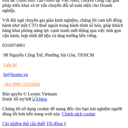
Đối tác chính thức của Odoo tại Việt Nam, chuyên cung cấp giải
pháp triển khai và tư vấn chuyển đổi số toàn diện cho Doanh
nghiệp.
Với đội ngũ chuyên gia giàu kinh nghiệm, chúng tôi cam kết đồng
hành như một CTO thuê ngoài trong hành trình số hóa, giúp khách
hàng khai phóng năng lực cạnh tranh mới thông qua việc tinh gọn
vận hành, hợp nhất dữ liệu và tăng trưởng bền vững.
0316974961
98 Nguyễn Công Trứ, Phường Sài Gòn, TP.HCM
Liên hệ
hi@leonix.vn
+84 (090) 333-0460
Bản quyền © Leonix Vietnam
Được hỗ trợ bởi
Chúng tôi sử dụng cookie để mang đến cho bạn trải nghiệm người
dùng tốt hơn trên trang web này.
Chính sách cookie
Chỉ những thứ cần thiết
Tôi đồng ý