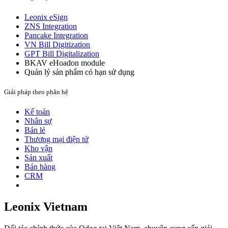
Leonix eSign
ZNS Integration
Pancake Integration
VN Bill Digitization
GPT Bill Digitalization
BKAV eHoadon module
Quản lý sản phẩm có hạn sử dụng
Giải pháp theo phân hệ
Kế toán
Nhân sự
Bán lẻ
Thương mại điện tử
Kho vận
Sản xuất
Bán hàng
CRM
Leonix Vietnam