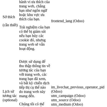
hành vi ưa thích của
trang web, chẳng
hạn như ngôn ngữ
hoặc khu vực ưa
Sở thích
thích của bạn.
frontend_lang (Odoo)
(cần thiết)
Trải nghiệm của bạn
có thể bị giảm sút
nếu bạn hủy các
cookie đó, nhưng
trang web sẽ vẫn
hoạt động.
Được sử dụng để
thu thập thông tin về
tương tác của bạn
với trang web, các
trang bạn đã xem,
và bất kỳ chiến dịch
im_livechat_previous_operator_pid
tiếp thị cụ thể nào
Lịch sử
(Odoo)
do trang web này
tương tác
utm_campaign (Odoo)
mang đến.
(optional)
utm_source (Odoo)
Chúng tôi có thể
utm_medium (Odoo)