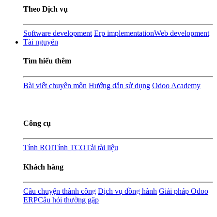
Theo Dịch vụ
Software development
Erp implementation
Web development
Tài nguyên
Tìm hiểu thêm
Bài viết chuyên môn
Hướng dẫn sử dụng
Odoo Academy
Công cụ
Tính ROI
Tính TCO
Tải tài liệu
Khách hàng
Câu chuyện thành công
Dịch vụ đồng hành
Giải pháp Odoo
ERP
Câu hỏi thường gặp