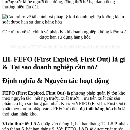
hưởng sức khỏe người tiêu dùng, đồng thời hư hại danh tiếng
thương hiệu lâu dài.
Các rủi ro về tài chính và pháp lý khi doanh nghiệp không kiểm soát
được hạn sử dụng hàng hóa
Giải pháp FEFO toàn diện & tiết kiệm chi phí phế phẩm
III. FEFO (First Expired, First Out) là gì
& Tại sao doanh nghiệp cần nó?
Định nghĩa & Nguyên tắc hoạt động
FEFO (First Expired, First Out)
là phương pháp quản lý tồn kho
theo nguyên tắc "hết hạn trước, xuất trước", ưu tiên xuất các sản
phẩm có hạn sử dụng gần nhất. Khác với FIFO (First In, First Out) -
xuất theo thứ tự nhập vào - FEFO ưu tiên
độ tuổi hàng hóa
hơn là
thời gian nhập kho.
Ví dụ thực tế:
Lô A nhập vào tháng 1, hết hạn tháng 12. Lô B nhập
vào tháng 6, hết hạn tháng 9. Với FEFO, Lô B sẽ được xuất trước