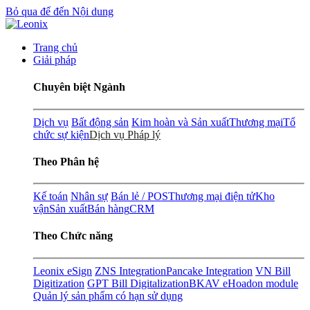
Bỏ qua để đến Nội dung
Trang chủ
Giải pháp
Chuyên biệt Ngành
Dịch vụ
Bất động sản
Kim hoàn và Sản xuất
Thương mại
Tổ
chức sự kiện
Dịch vụ Pháp lý
Theo Phân hệ
Kế toán
Nhân sự
Bán lẻ / POS
Thương mại điện tử
Kho
vận
Sản xuất
Bán hàng
CRM
Theo Chức năng
Leonix eSign
ZNS Integration
Pancake Integration
VN Bill
Digitization
GPT Bill Digitalization
BKAV eHoadon module
Quản lý sản phẩm có hạn sử dụng