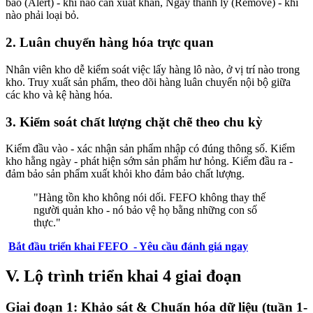
báo (Alert) - khi nào cần xuất khẩn, Ngày thanh lý (Remove) - khi
nào phải loại bỏ.
2. Luân chuyển hàng hóa trực quan
Nhân viên kho dễ kiểm soát việc lấy hàng lô nào, ở vị trí nào trong
kho. Truy xuất sản phẩm, theo dõi hàng luân chuyển nội bộ giữa
các kho và kệ hàng hóa.
3. Kiểm soát chất lượng chặt chẽ theo chu kỳ
Kiểm đầu vào - xác nhận sản phẩm nhập có đúng thông số. Kiểm
kho hằng ngày - phát hiện sớm sản phẩm hư hỏng. Kiểm đầu ra -
đảm bảo sản phẩm xuất khỏi kho đảm bảo chất lượng.
"Hàng tồn kho không nói dối. FEFO không thay thế
người quản kho - nó bảo vệ họ bằng những con số
thực."
Bắt đầu triển khai FEFO - Yêu cầu đánh giá ngay
V. Lộ trình triển khai 4 giai đoạn
Giai đoạn 1: Khảo sát & Chuẩn hóa dữ liệu (tuần 1-