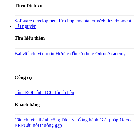
Theo Dịch vụ
Software development
Erp implementation
Web development
Tài nguyên
Tìm hiểu thêm
Bài viết chuyên môn
Hướng dẫn sử dụng
Odoo Academy
Công cụ
Tính ROI
Tính TCO
Tải tài liệu
Khách hàng
Câu chuyện thành công
Dịch vụ đồng hành
Giải pháp Odoo
ERP
Câu hỏi thường gặp