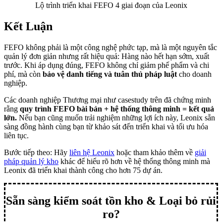
Lộ trình triển khai FEFO 4 giai đoạn của Leonix
Kết Luận
FEFO không phải là một công nghệ phức tạp, mà là một nguyên tắc
quản lý đơn giản nhưng rất hiệu quả: Hàng nào hết hạn sớm, xuất
trước. Khi áp dụng đúng, FEFO không chỉ giảm phế phẩm và chi
phí, mà còn
bảo vệ danh tiếng và tuân thủ pháp luật
cho doanh
nghiệp.
Các doanh nghiệp Thương mại như casestudy trên đã chứng minh
rằng
quy trình FEFO bài bản + hệ thống thông minh = kết quả
lớn.
Nếu bạn cũng muốn trải nghiệm những lợi ích này, Leonix sẵn
sàng đồng hành cùng bạn từ khảo sát đến triển khai và tối ưu hóa
liên tục.
Bước tiếp theo: Hãy
liên hệ Leonix
hoặc tham khảo thêm về
giải
pháp quản lý kho
khác để hiểu rõ hơn về hệ thống thông minh mà
Leonix đã triển khai thành công cho hơn 75 dự án.
Sẵn sàng kiểm soát tồn kho & Loại bỏ rủi
ro?