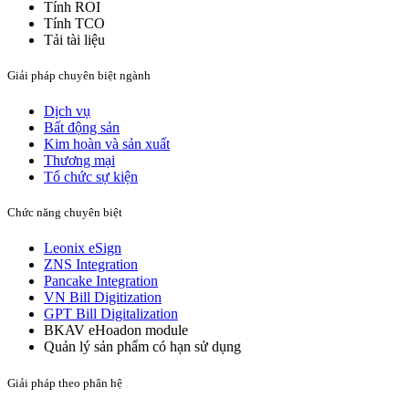
Tính ROI
Tính TCO
Tải tài liệu
Giải pháp chuyên biệt ngành
Dịch vụ
Bất động sản​
Kim hoàn và sản xuất​
Thương mại
Tổ chức sự kiện
Chức năng chuyên biệt
Leonix eSign
ZNS Integration
Pancake Integration
VN Bill Digitization
GPT Bill Digitalization
BKAV eHoadon module
Quản lý sản phẩm có hạn sử dụng
Giải pháp theo phân hệ