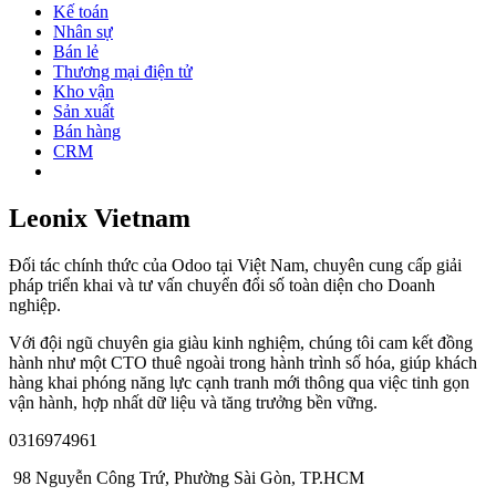
Kế toán
Nhân sự
Bán lẻ
Thương mại điện tử
Kho vận
Sản xuất
Bán hàng
CRM
Leonix Vietnam
Đối tác chính thức của Odoo tại Việt Nam, chuyên cung cấp giải
pháp triển khai và tư vấn chuyển đổi số toàn diện cho Doanh
nghiệp.
Với đội ngũ chuyên gia giàu kinh nghiệm, chúng tôi cam kết đồng
hành như một CTO thuê ngoài trong hành trình số hóa, giúp khách
hàng khai phóng năng lực cạnh tranh mới thông qua việc tinh gọn
vận hành, hợp nhất dữ liệu và tăng trưởng bền vững.
0316974961
98 Nguyễn Công Trứ, Phường Sài Gòn, TP.HCM