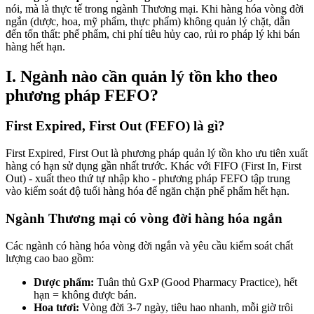
nói, mà là thực tế trong ngành Thương mại. Khi hàng hóa vòng đời
ngắn (dược, hoa, mỹ phẩm, thực phẩm) không quản lý chặt, dẫn
đến tổn thất: phế phẩm, chi phí tiêu hủy cao, rủi ro pháp lý khi bán
hàng hết hạn.
I. Ngành nào cần quản lý tồn kho theo
phương pháp FEFO?
First Expired, First Out (FEFO) là gì?
First Expired, First Out là phương pháp quản lý tồn kho ưu tiên xuất
hàng có hạn sử dụng gần nhất trước. Khác với FIFO (First In, First
Out) - xuất theo thứ tự nhập kho - phương pháp FEFO tập trung
vào kiểm soát độ tuổi hàng hóa để ngăn chặn phế phẩm hết hạn.
Ngành Thương mại có vòng đời hàng hóa ngắn
Các ngành có hàng hóa vòng đời ngắn và yêu cầu kiểm soát chất
lượng cao bao gồm:
Dược phẩm:
Tuân thủ GxP (Good Pharmacy Practice), hết
hạn = không được bán.
Hoa tươi:
Vòng đời 3-7 ngày, tiêu hao nhanh, mỗi giờ trôi