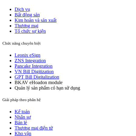
Dịch vụ
Bất động sản​
Kim hoàn và sản xuất​
Thương mại
Tổ chức sự kiện
Chức năng chuyên biệt
Leonix eSign
ZNS Integration
Pancake Integration
VN Bill Digitization
GPT Bill Digitalization
BKAV eHoadon module
Quản lý sản phẩm có hạn sử dụng
Giải pháp theo phân hệ
Kế toán
Nhân sự
Bán lẻ
Thương mại điện tử
Kho vận