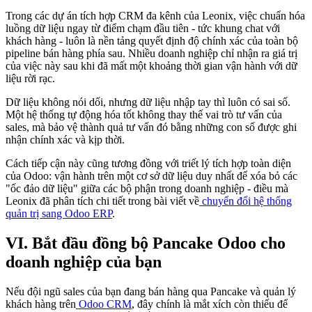
Trong các dự án tích hợp CRM đa kênh của Leonix, việc chuẩn hóa
luồng dữ liệu ngay từ điểm chạm đầu tiên - tức khung chat với
khách hàng - luôn là nền tảng quyết định độ chính xác của toàn bộ
pipeline bán hàng phía sau. Nhiều doanh nghiệp chỉ nhận ra giá trị
của việc này sau khi đã mất một khoảng thời gian vận hành với dữ
liệu rời rạc.
Dữ liệu không nói dối, nhưng dữ liệu nhập tay thì luôn có sai số.
Một hệ thống tự động hóa tốt không thay thế vai trò tư vấn của
sales, mà bảo vệ thành quả tư vấn đó bằng những con số được ghi
nhận chính xác và kịp thời.
Cách tiếp cận này cũng tương đồng với triết lý tích hợp toàn diện
của Odoo: vận hành trên một cơ sở dữ liệu duy nhất để xóa bỏ các
"ốc đảo dữ liệu" giữa các bộ phận trong doanh nghiệp - điều mà
Leonix đã phân tích chi tiết trong bài viết về
chuyển đổi hệ thống
quản trị sang Odoo ERP
.
VI. Bắt đầu đồng bộ Pancake Odoo cho
doanh nghiệp của bạn
Nếu đội ngũ sales của bạn đang bán hàng qua Pancake và quản lý
khách hàng trên
Odoo CRM
, đây chính là mắt xích còn thiếu để