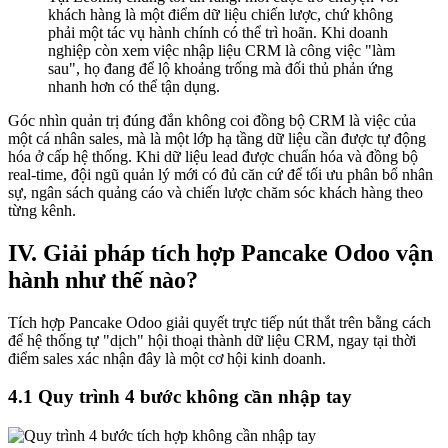
khách hàng là một điểm dữ liệu chiến lược, chứ không
phải một tác vụ hành chính có thể trì hoãn. Khi doanh
nghiệp còn xem việc nhập liệu CRM là công việc "làm
sau", họ đang để lộ khoảng trống mà đối thủ phản ứng
nhanh hơn có thể tận dụng.
Góc nhìn quản trị đúng đắn không coi đồng bộ CRM là việc của
một cá nhân sales, mà là một lớp hạ tầng dữ liệu cần được tự động
hóa ở cấp hệ thống. Khi dữ liệu lead được chuẩn hóa và đồng bộ
real-time, đội ngũ quản lý mới có đủ căn cứ để tối ưu phân bổ nhân
sự, ngân sách quảng cáo và chiến lược chăm sóc khách hàng theo
từng kênh.
IV. Giải pháp tích hợp Pancake Odoo vận
hành như thế nào?
Tích hợp Pancake Odoo giải quyết trực tiếp nút thắt trên bằng cách
để hệ thống tự "dịch" hội thoại thành dữ liệu CRM, ngay tại thời
điểm sales xác nhận đây là một cơ hội kinh doanh.
4.1 Quy trình 4 bước không cần nhập tay