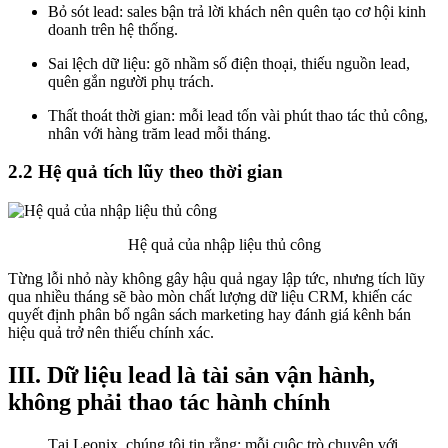
Bỏ sót lead: sales bận trả lời khách nên quên tạo cơ hội kinh
doanh trên hệ thống.
Sai lệch dữ liệu: gõ nhầm số điện thoại, thiếu nguồn lead,
quên gắn người phụ trách.
Thất thoát thời gian: mỗi lead tốn vài phút thao tác thủ công,
nhân với hàng trăm lead mỗi tháng.
2.2 Hệ quả tích lũy theo thời gian
Hệ quả của nhập liệu thủ công
Từng lỗi nhỏ này không gây hậu quả ngay lập tức, nhưng tích lũy
qua nhiều tháng sẽ bào mòn chất lượng dữ liệu CRM, khiến các
quyết định phân bổ ngân sách marketing hay đánh giá kênh bán
hiệu quả trở nên thiếu chính xác.
III. Dữ liệu lead là tài sản vận hành,
không phải thao tác hành chính
Tại Leonix, chúng tôi tin rằng: mỗi cuộc trò chuyện với