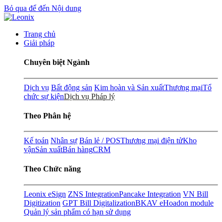
Bỏ qua để đến Nội dung
Trang chủ
Giải pháp
Chuyên biệt Ngành
Dịch vụ
Bất động sản
Kim hoàn và Sản xuất
Thương mại
Tổ
chức sự kiện
Dịch vụ Pháp lý
Theo Phân hệ
Kế toán
Nhân sự
Bán lẻ / POS
Thương mại điện tử
Kho
vận
Sản xuất
Bán hàng
CRM
Theo Chức năng
Leonix eSign
ZNS Integration
Pancake Integration
VN Bill
Digitization
GPT Bill Digitalization
BKAV eHoadon module
Quản lý sản phẩm có hạn sử dụng