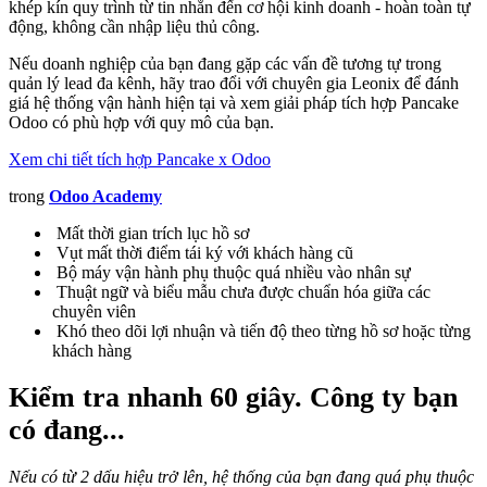
khép kín quy trình từ tin nhắn đến cơ hội kinh doanh - hoàn toàn tự
động, không cần nhập liệu thủ công.
Nếu doanh nghiệp của bạn đang gặp các vấn đề tương tự trong
quản lý lead đa kênh, hãy trao đổi với chuyên gia Leonix để đánh
giá hệ thống vận hành hiện tại và xem giải pháp tích hợp Pancake
Odoo có phù hợp với quy mô của bạn.
Xem chi tiết tích hợp Pancake x Odoo
trong
Odoo Academy
Mất thời gian trích lục hồ sơ
Vụt mất thời điểm tái ký với khách hàng cũ
Bộ máy vận hành phụ thuộc quá nhiều vào nhân sự
Thuật ngữ và biểu mẫu chưa được chuẩn hóa giữa các
chuyên viên
Khó theo dõi lợi nhuận và tiến độ theo từng hồ sơ hoặc từng
khách hàng
Kiểm tra nhanh 60 giây
. Công ty bạn
có đang...
Nếu có từ 2 dấu hiệu trở lên, hệ thống của bạn đang quá phụ thuộc