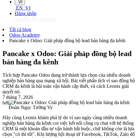
VI
EN
VI
Đăng nhập
Liên hệ với chúng tôi
Tất cả blog
Odoo Academy
Pancake x Odoo: Giải pháp đồng bộ lead bán hàng đa kênh
Pancake x Odoo: Giải pháp đồng bộ lead
bán hàng đa kênh
Tích hợp Pancake Odoo đang trở thành lựa chọn của nhiều doanh
nghiệp bán hàng qua mạng xã hội. Bài viết phân tích vì sao đồng bộ
CRM đa kênh là bài toán vận hành cấp thiết, và cách Leonix giải
quyết nó.
7 tháng 7, 2026
bởi
Đoàn Ngọc Tường Vy
Hãy cùng Leonix khám phá lý do vì sao ngày càng nhiều doanh
nghiệp bán hàng đa kênh coi việc kết nối công cụ chat với hệ thống
CRM là một khoản đầu tư vận hành bắt buộc, chứ không còn là lựa
chọn "có thì tốt". Khi lượng hội thoại từ Facebook, TikTok, Zalo đổ