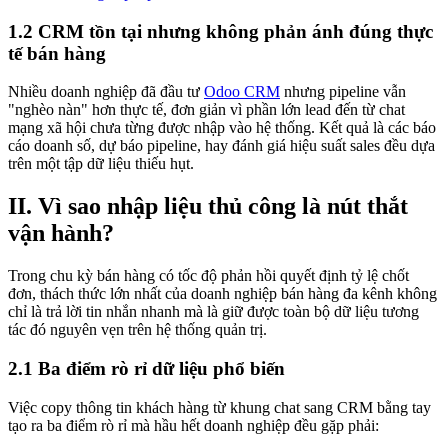
1.2 CRM tồn tại nhưng không phản ánh đúng thực
tế bán hàng
Nhiều doanh nghiệp đã đầu tư
Odoo CRM
nhưng pipeline vẫn
"nghèo nàn" hơn thực tế, đơn giản vì phần lớn lead đến từ chat
mạng xã hội chưa từng được nhập vào hệ thống. Kết quả là các báo
cáo doanh số, dự báo pipeline, hay đánh giá hiệu suất sales đều dựa
trên một tập dữ liệu thiếu hụt.
II. Vì sao nhập liệu thủ công là nút thắt
vận hành?
Trong chu kỳ bán hàng có tốc độ phản hồi quyết định tỷ lệ chốt
đơn, thách thức lớn nhất của doanh nghiệp bán hàng đa kênh không
chỉ là trả lời tin nhắn nhanh mà là giữ được toàn bộ dữ liệu tương
tác đó nguyên vẹn trên hệ thống quản trị.
2.1 Ba điểm rò rỉ dữ liệu phổ biến
Việc copy thông tin khách hàng từ khung chat sang CRM bằng tay
tạo ra ba điểm rò rỉ mà hầu hết doanh nghiệp đều gặp phải: