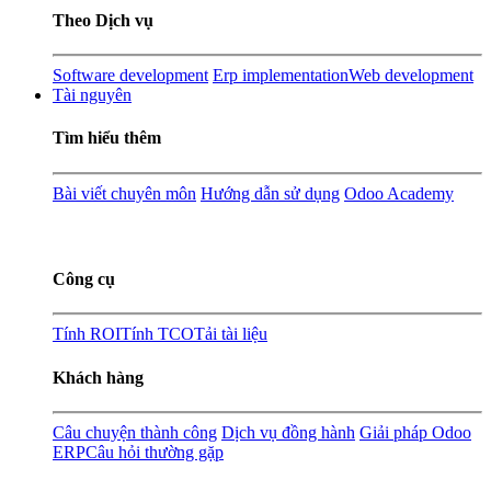
Theo Dịch vụ
Software development
Erp implementation
Web development
Tài nguyên
Tìm hiểu thêm
Bài viết chuyên môn
Hướng dẫn sử dụng
Odoo Academy
Công cụ
Tính ROI
Tính TCO
Tải tài liệu
Khách hàng
Câu chuyện thành công
Dịch vụ đồng hành
Giải pháp Odoo
ERP
Câu hỏi thường gặp