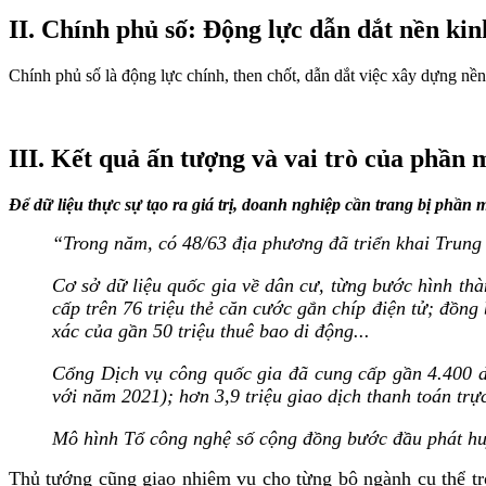
II. Chính phủ số: Động lực dẫn dắt nền kinh
Chính phủ số là động lực chính, then chốt, dẫn dắt việc xây dựng nền 
III. Kết quả ấn tượng và vai trò của phần
Để dữ liệu thực sự tạo ra giá trị, doanh nghiệp cần trang bị phần 
“
Trong năm, có 48/63 địa phương đã triển khai Trung
Cơ sở dữ liệu quốc gia về dân cư, từng bước hình thàn
cấp trên 76 triệu thẻ căn cước gắn chíp điện tử; đồng 
xác của gần 50 triệu thuê bao di động...
Cổng Dịch vụ công quốc gia đã cung cấp gần 4.400 dị
với năm 2021); hơn 3,9 triệu giao dịch thanh toán trự
Mô hình Tổ công nghệ số cộng đồng bước đầu phát hu
Thủ tướng cũng giao nhiệm vụ cho từng bộ ngành cụ thể tro