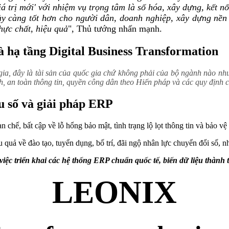
á trị mới' với nhiệm vụ trọng tâm là số hóa, xây dựng, kết nố
ày càng tốt hơn cho người dân, doanh nghiệp, xây dựng nền 
hực chất, hiệu quả
", Thủ tướng nhấn mạnh.
à hạ tầng Digital Business Transformation
ia, đây là tài sản của quốc gia chứ không phải của bộ ngành nào như
h, an toàn thông tin, quyền công dân theo Hiến pháp và các quy định 
u số và giải pháp ERP
ế, bất cập về lỗ hổng bảo mật, tình trạng lộ lọt thông tin và bảo vệ 
 quả về đào tạo, tuyển dụng, bố trí, đãi ngộ nhân lực chuyển đổi số, n
c triển khai các hệ thống ERP chuẩn quốc tế, biến dữ liệu thành t
LEONIX