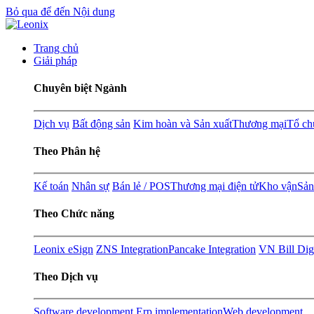
Bỏ qua để đến Nội dung
Trang chủ
Giải pháp
Chuyên biệt Ngành
Dịch vụ
Bất động sản
Kim hoàn và Sản xuất
Thương mại
Tổ ch
Theo Phân hệ
Kế toán
Nhân sự
Bán lẻ / POS
Thương mại điện tử
Kho vận
Sản
Theo Chức năng
Leonix eSign
ZNS Integration
Pancake Integration
VN Bill Digi
Theo Dịch vụ
Software development
Erp implementation
Web development