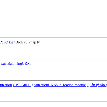
ức sự kiện
Dịch vụ Pháp lý
 xuất
Bán hàng
CRM
tization
GPT Bill Digitalization
BKAV eHoadon module
Quản lý sản 