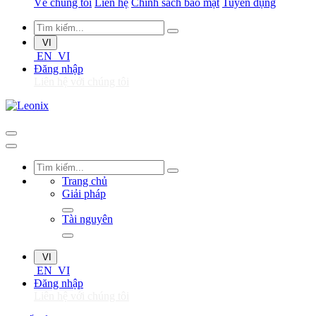
Về chúng tôi
Liên hệ
Chính sách bảo mật
Tuyển dụng
VI
EN
VI
Đăng nhập
Liên hệ với chúng tôi
Trang chủ
Giải pháp
Tài nguyên
VI
EN
VI
Đăng nhập
Liên hệ với chúng tôi