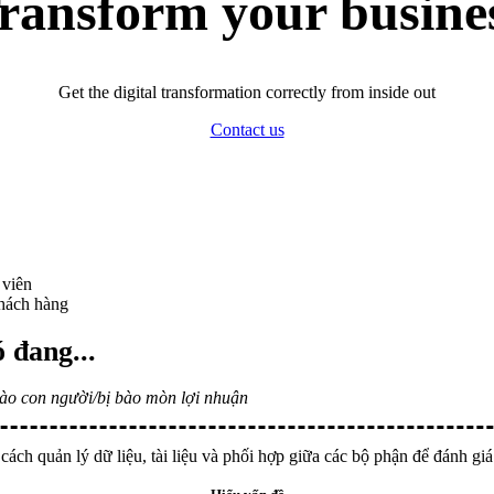
ransform your busine
Get the digital transformation correctly from inside out
Contact us
 viên
khách hàng
 đang...
vào con người/bị bào mòn lợi nhuận
, cách quản lý dữ liệu, tài liệu và phối hợp giữa các bộ phận để đánh g