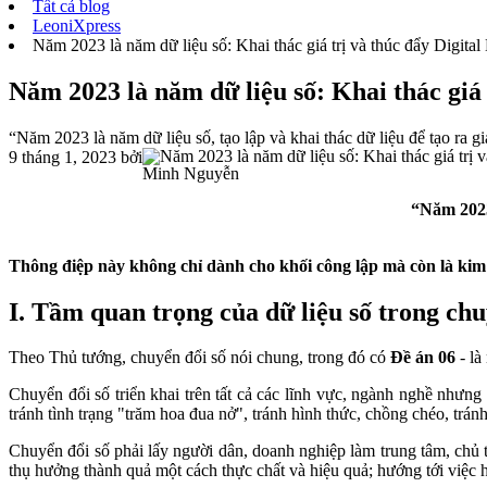
Tất cả blog
LeoniXpress
Năm 2023 là năm dữ liệu số: Khai thác giá trị và thúc đẩy Digital
Năm 2023 là năm dữ liệu số: Khai thác giá 
​“Năm 2023 là năm dữ liệu số, tạo lập và khai thác dữ liệu để tạo ra g
9 tháng 1, 2023
bởi
Minh Nguyễn
“Năm 2023 
​Thông điệp này không chỉ dành cho khối công lập mà còn là kim
I. Tầm quan trọng của dữ liệu số trong chu
Theo Thủ tướng, chuyển đổi số nói chung, trong đó có
Đề án 06
- là
Chuyển đổi số triển khai trên tất cả các lĩnh vực, ngành nghề nhưng 
tránh tình trạng "trăm hoa đua nở", tránh hình thức, chồng chéo, tránh
Chuyển đổi số phải lấy người dân, doanh nghiệp làm trung tâm, chủ 
thụ hưởng thành quả một cách thực chất và hiệu quả; hướng tới việc h