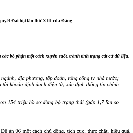
quyết Đại hội lần thứ XIII của Đảng
.
 các bộ phận một cách xuyên suốt, tránh tình trạng cát cứ dữ liệu.
ộ, ngành, địa phương, tập đoàn, tổng công ty nhà nước;
u tài khoản định danh điện tử; xác định thông tin chính
n 154 triệu hồ sơ đồng bộ trạng thái (gấp 1,7 lần so
Đề án 06 một cách chủ động, tích cực, thực chất, hiệu quả,