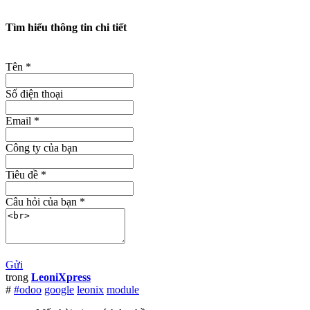
Tìm hiểu thông tin chi tiết
Tên
*
Số điện thoại
Email
*
Công ty của bạn
Tiêu đề
*
Câu hỏi của bạn
*
Gửi
trong
LeoniXpress
#
#odoo
google
leonix
module