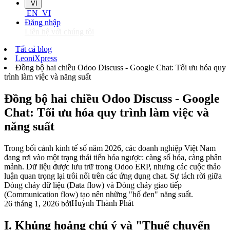
VI
EN
VI
Đăng nhập
Liên hệ với chúng tôi
Tất cả blog
LeoniXpress
Đồng bộ hai chiều Odoo Discuss - Google Chat: Tối ưu hóa quy
trình làm việc và năng suất
Đồng bộ hai chiều Odoo Discuss - Google
Chat: Tối ưu hóa quy trình làm việc và
năng suất
Trong bối cảnh kinh tế số năm 2026, các doanh nghiệp Việt Nam
đang rơi vào một trạng thái tiến hóa ngược: càng số hóa, càng phân
mảnh. Dữ liệu được lưu trữ trong Odoo ERP, nhưng các cuộc thảo
luận quan trọng lại trôi nổi trên các ứng dụng chat. Sự tách rời giữa
Dòng chảy dữ liệu (Data flow) và Dòng chảy giao tiếp
(Communication flow) tạo nên những "hố đen" năng suất.
Huỳnh Thành Phát
26 tháng 1, 2026
bởi
I. Khủng hoảng chú ý và "Thuế chuyển