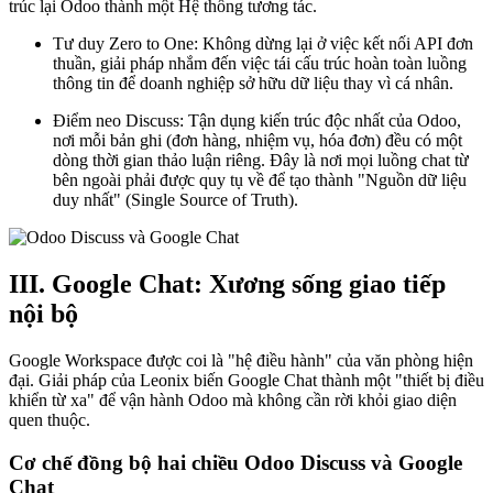
trúc lại Odoo thành một Hệ thống tương tác.
Tư duy Zero to One: Không dừng lại ở việc kết nối API đơn
thuần, giải pháp nhắm đến việc tái cấu trúc hoàn toàn luồng
thông tin để doanh nghiệp sở hữu dữ liệu thay vì cá nhân.
Điểm neo Discuss: Tận dụng kiến trúc độc nhất của Odoo,
nơi mỗi bản ghi (đơn hàng, nhiệm vụ, hóa đơn) đều có một
dòng thời gian thảo luận riêng. Đây là nơi mọi luồng chat từ
bên ngoài phải được quy tụ về để tạo thành "Nguồn dữ liệu
duy nhất" (Single Source of Truth).
III. Google Chat: Xương sống giao tiếp
nội bộ
Google Workspace được coi là "hệ điều hành" của văn phòng hiện
đại. Giải pháp của Leonix biến Google Chat thành một "thiết bị điều
khiển từ xa" để vận hành Odoo mà không cần rời khỏi giao diện
quen thuộc.
Cơ chế đồng bộ hai chiều Odoo Discuss và Google
Chat