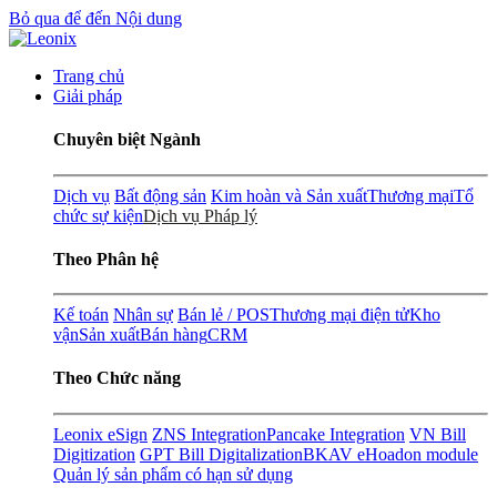
Bỏ qua để đến Nội dung
Trang chủ
Giải pháp
Chuyên biệt Ngành
Dịch vụ
Bất động sản
Kim hoàn và Sản xuất
Thương mại
Tổ
chức sự kiện
Dịch vụ Pháp lý
Theo Phân hệ
Kế toán
Nhân sự
Bán lẻ / POS
Thương mại điện tử
Kho
vận
Sản xuất
Bán hàng
CRM
Theo Chức năng
Leonix eSign
ZNS Integration
Pancake Integration
VN Bill
Digitization
GPT Bill Digitalization
BKAV eHoadon module
Quản lý sản phẩm có hạn sử dụng