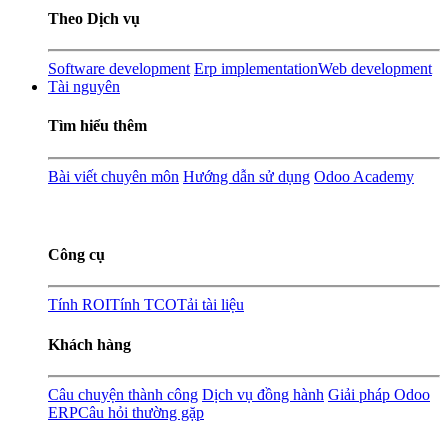
Theo Dịch vụ
Software development
Erp implementation
Web development
Tài nguyên
Tìm hiểu thêm
Bài viết chuyên môn
Hướng dẫn sử dụng
Odoo Academy
Công cụ
Tính ROI
Tính TCO
Tải tài liệu
Khách hàng
Câu chuyện thành công
Dịch vụ đồng hành
Giải pháp Odoo
ERP
Câu hỏi thường gặp