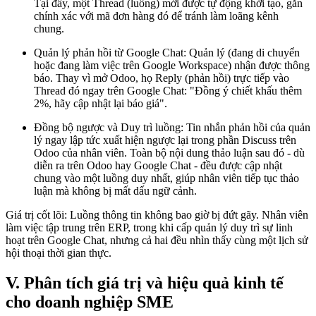
Tại đây, một Thread (luồng) mới được tự động khởi tạo, gắn
chính xác với mã đơn hàng đó để tránh làm loãng kênh
chung.
Quản lý phản hồi từ Google Chat: Quản lý (đang di chuyển
hoặc đang làm việc trên Google Workspace) nhận được thông
báo. Thay vì mở Odoo, họ Reply (phản hồi) trực tiếp vào
Thread đó ngay trên Google Chat: "Đồng ý chiết khấu thêm
2%, hãy cập nhật lại báo giá".
Đồng bộ ngược và Duy trì luồng: Tin nhắn phản hồi của quản
lý ngay lập tức xuất hiện ngược lại trong phần Discuss trên
Odoo của nhân viên. Toàn bộ nội dung thảo luận sau đó - dù
diễn ra trên Odoo hay Google Chat - đều được cập nhật
chung vào một luồng duy nhất, giúp nhân viên tiếp tục thảo
luận mà không bị mất dấu ngữ cảnh.
Giá trị cốt lõi: Luồng thông tin không bao giờ bị đứt gãy. Nhân viên
làm việc tập trung trên ERP, trong khi cấp quản lý duy trì sự linh
hoạt trên Google Chat, nhưng cả hai đều nhìn thấy cùng một lịch sử
hội thoại thời gian thực.
V. Phân tích giá trị và hiệu quả kinh tế
cho doanh nghiệp SME