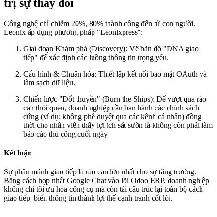
trị sự thay đổi
Công nghệ chỉ chiếm 20%, 80% thành công đến từ con người.
Leonix áp dụng phương pháp "Leonixpress":
Giai đoạn Khám phá (Discovery): Vẽ bản đồ "DNA giao
tiếp" để xác định các luồng thông tin trọng yếu.
Cấu hình & Chuẩn hóa: Thiết lập kết nối bảo mật OAuth và
làm sạch dữ liệu.
Chiến lược "Đốt thuyền" (Burn the Ships): Để vượt qua rào
cản thói quen, doanh nghiệp cần ban hành các chính sách
cứng (ví dụ: không phê duyệt qua các kênh cá nhân) đồng
thời cho nhân viên thấy lợi ích sát sườn là không còn phải làm
báo cáo thủ công cuối ngày.
Kết luận
Sự phân mảnh giao tiếp là rào cản lớn nhất cho sự tăng trưởng.
Bằng cách hợp nhất Google Chat vào lõi Odoo ERP, doanh nghiệp
không chỉ tối ưu hóa công cụ mà còn tái cấu trúc lại toàn bộ cách
giao tiếp, biến thông tin thành lợi thế cạnh tranh cốt lõi.