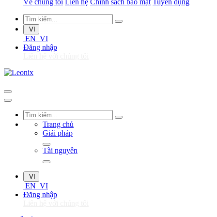
Về chúng tôi
Liên hệ
Chính sách bảo mật
Tuyển dụng
VI
EN
VI
Đăng nhập
Liên hệ với chúng tôi
Trang chủ
Giải pháp
Tài nguyên
VI
EN
VI
Đăng nhập
Liên hệ với chúng tôi