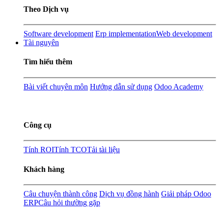
Theo Dịch vụ
Software development
Erp implementation
Web development
Tài nguyên
Tìm hiểu thêm
Bài viết chuyên môn
Hướng dẫn sử dụng
Odoo Academy
Công cụ
Tính ROI
Tính TCO
Tải tài liệu
Khách hàng
Câu chuyện thành công
Dịch vụ đồng hành
Giải pháp Odoo
ERP
Câu hỏi thường gặp