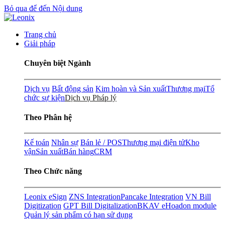
Bỏ qua để đến Nội dung
Trang chủ
Giải pháp
Chuyên biệt Ngành
Dịch vụ
Bất động sản
Kim hoàn và Sản xuất
Thương mại
Tổ
chức sự kiện
Dịch vụ Pháp lý
Theo Phân hệ
Kế toán
Nhân sự
Bán lẻ / POS
Thương mại điện tử
Kho
vận
Sản xuất
Bán hàng
CRM
Theo Chức năng
Leonix eSign
ZNS Integration
Pancake Integration
VN Bill
Digitization
GPT Bill Digitalization
BKAV eHoadon module
Quản lý sản phẩm có hạn sử dụng