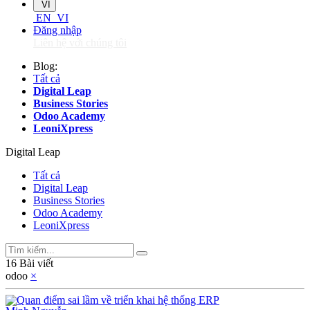
VI
EN
VI
Đăng nhập
Liên hệ với chúng tôi
Blog:
Tất cả
Digital Leap
Business Stories
Odoo Academy
LeoniXpress
Digital Leap
Tất cả
Digital Leap
Business Stories
Odoo Academy
LeoniXpress
16 Bài viết
odoo
×