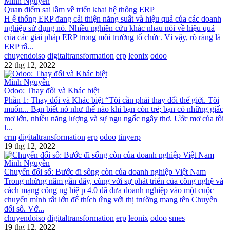
Minh Nguyễn
​Quan điểm sai lầm về triển khai hệ thống ERP
H ệ thống ERP đang cải thiện năng suất và hiệu quả của các doanh
nghiệp sử dụng nó. Nhiều nghiên cứu khác nhau nói về hiệu quả
của các giải pháp ERP trong môi trường tổ chức. Vì vậy, rõ ràng là
ERP rấ...
chuyendoiso
digitaltransformation
erp
leonix
odoo
22 thg 12, 2022
Minh Nguyễn
​Odoo: Thay đổi và Khác biệt
Phần 1: Thay đổi và Khác biệt “Tôi cần phải thay đổi thế giới. Tôi
muốn... Bạn biết nó như thế nào khi bạn còn trẻ; bạn có những giấc
mơ lớn, nhiều năng lượng và sự ngu ngốc ngây thơ. Ước mơ của tôi
l...
crm
digitaltransformation
erp
odoo
tinyerp
19 thg 12, 2022
Minh Nguyễn
​Chuyển đổi số: Bước đi sống còn của doanh nghiệp Việt Nam
Trong những năm gần đây, cùng với sự phát triển của công nghệ và
cách mạng công ng hiệ p 4.0 đã đưa doanh nghiệp vào một cuộc
chuyển mình rất lớn để thích ứng với thị trường mang tên Chuyển
đổi số. Vớ...
chuyendoiso
digitaltransformation
erp
leonix
odoo
smes
19 thg 12, 2022