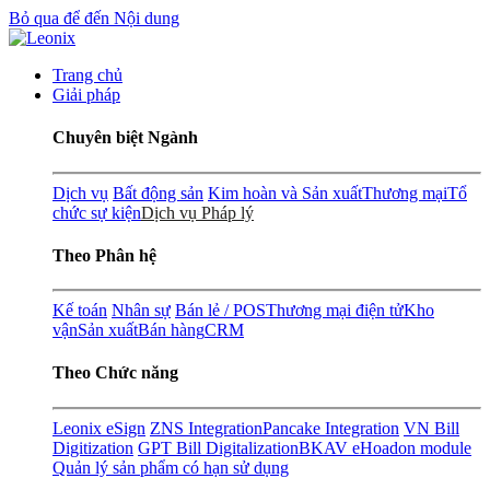
Bỏ qua để đến Nội dung
Trang chủ
Giải pháp
Chuyên biệt Ngành
Dịch vụ
Bất động sản
Kim hoàn và Sản xuất
Thương mại
Tổ
chức sự kiện
Dịch vụ Pháp lý
Theo Phân hệ
Kế toán
Nhân sự
Bán lẻ / POS
Thương mại điện tử
Kho
vận
Sản xuất
Bán hàng
CRM
Theo Chức năng
Leonix eSign
ZNS Integration
Pancake Integration
VN Bill
Digitization
GPT Bill Digitalization
BKAV eHoadon module
Quản lý sản phẩm có hạn sử dụng