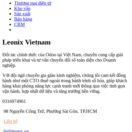
Thương mại điện tử
Kho vận
Sản xuất
Bán hàng
CRM
Leonix Vietnam
Đối tác chính thức của Odoo tại Việt Nam, chuyên cung cấp giải
pháp triển khai và tư vấn chuyển đổi số toàn diện cho Doanh
nghiệp.
Với đội ngũ chuyên gia giàu kinh nghiệm, chúng tôi cam kết đồng
hành như một CTO thuê ngoài trong hành trình số hóa, giúp khách
hàng khai phóng năng lực cạnh tranh mới thông qua việc tinh gọn
vận hành, hợp nhất dữ liệu và tăng trưởng bền vững.
0316974961
98 Nguyễn Công Trứ, Phường Sài Gòn, TP.HCM
Liên hệ
hi@leonix.vn