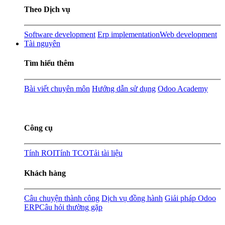
Theo Dịch vụ
Software development
Erp implementation
Web development
Tài nguyên
Tìm hiểu thêm
Bài viết chuyên môn
Hướng dẫn sử dụng
Odoo Academy
Công cụ
Tính ROI
Tính TCO
Tải tài liệu
Khách hàng
Câu chuyện thành công
Dịch vụ đồng hành
Giải pháp Odoo
ERP
Câu hỏi thường gặp