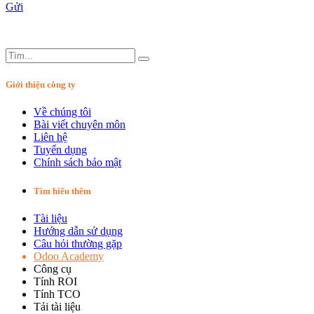
Gửi
Giới thiệu công ty
Về chúng tôi
Bài viết chuyên môn
Liên hệ
Tuyển dụng
Chính sách bảo mật
Tìm hiểu thêm
Tài liệu
Hướng dẫn sử dụng
Câu hỏi thường gặp
Odoo Academy
Công cụ
Tính ROI
Tính TCO
Tải tài liệu