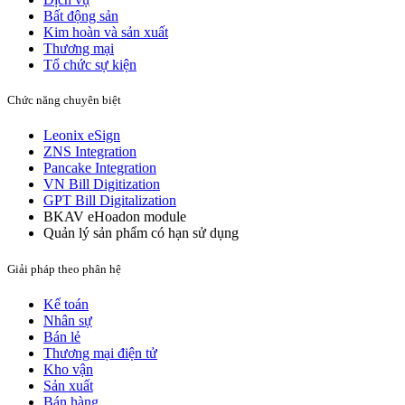
Bất động sản​
Kim hoàn và sản xuất​
Thương mại
Tổ chức sự kiện
Chức năng chuyên biệt
Leonix eSign
ZNS Integration
Pancake Integration
VN Bill Digitization
GPT Bill Digitalization
BKAV eHoadon module
Quản lý sản phẩm có hạn sử dụng
Giải pháp theo phân hệ
Kế toán
Nhân sự
Bán lẻ
Thương mại điện tử
Kho vận
Sản xuất
Bán hàng