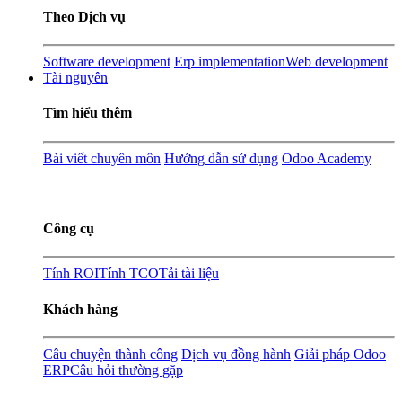
Theo Dịch vụ
Software development
Erp implementation
Web development
Tài nguyên
Tìm hiểu thêm
Bài viết chuyên môn
Hướng dẫn sử dụng
Odoo Academy
Công cụ
Tính ROI
Tính TCO
Tải tài liệu
Khách hàng
Câu chuyện thành công
Dịch vụ đồng hành
Giải pháp Odoo
ERP
Câu hỏi thường gặp