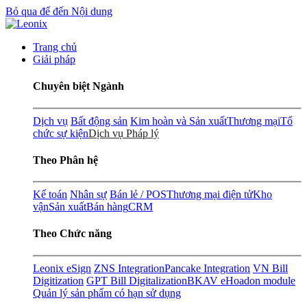
Bỏ qua để đến Nội dung
Trang chủ
Giải pháp
Chuyên biệt Ngành
Dịch vụ
Bất động sản
Kim hoàn và Sản xuất
Thương mại
Tổ
chức sự kiện
Dịch vụ Pháp lý
Theo Phân hệ
Kế toán
Nhân sự
Bán lẻ / POS
Thương mại điện tử
Kho
vận
Sản xuất
Bán hàng
CRM
Theo Chức năng
Leonix eSign
ZNS Integration
Pancake Integration
VN Bill
Digitization
GPT Bill Digitalization
BKAV eHoadon module
Quản lý sản phẩm có hạn sử dụng