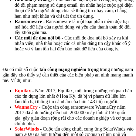
đó tội phạm mạng sử dụng email, tin nhắn hoặc cuộc gọi điện
thoại để lừa người dùng chia sẻ thông tin nhạy cảm, chẳng
hạn như mật khẩu và chi tiết thẻ tín dụng.
Ransomware
- Ransomware là một loại phần mềm độc hại
mã hóa dữ liệu của người dùng và yêu cầu thanh toán để đổi
lấy khóa giải mã.
Các mối đe dọa nội bộ
- Các mối đe dọa nội bộ xảy ra khi
nhân viên, nhà thầu hoặc các cá nhân đáng tin cậy khác cố ý
hoặc vô ý làm tổn hại đến bảo mật dữ liệu của công ty.
Đã có một số cuộc
tấn công mạng nghiêm trọng
trong những năm
gần đây cho thấy sự cần thiết của các biện pháp an ninh mạng mạnh
mẽ. Ví dụ như:
Equifax
- Năm 2017, Equifax, một trong những cơ quan báo
cáo tín dụng lớn nhất ở Hoa Kỳ, đã bị vi phạm dữ liệu lớn
làm tổn hại thông tin cá nhân của hơn 143 triệu người.
WannaCry
- Cuộc tấn công ransomware WannaCry năm
2017 đã ảnh hưởng đến hơn 200.000 máy tính ở 150 quốc
gia, gây gián đoạn rộng rãi cho các doanh nghiệp và cơ quan
chính phủ.
SolarWinds
- Cuộc tấn công chuỗi cung ứng SolarWinds vào
năm 2020 đã ảnh hưởng đến một số cơ quan chính phủ và