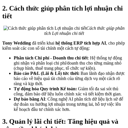
2. Cách thức giúp phân tích lợi nhuận chi
tiết
Cách thức giúp phân
tích Lợi nhuận chi tiết
Tony Wedding
đã triển khai
hệ thống ERP
tích hợp AI
, cho phép
kiểm soát các con số tài chính một cách tự động:
Phân tách Chi phí - Doanh thu chi tiết
: Hệ thống tự động
ghi nhận và phân loại chi phí/doanh thu cho từng mảng nhỏ
(chụp hình, thuê trang phục, tổ chức sự kiện).
Báo cáo P&L (Lãi & Lỗ) tức thời:
Ban lãnh đạo nhận được
báo cáo về hiệu quả tài chính của từng dịch vụ một cách rõ
ràng và kịp thời.
Tự động hóa Quy trình Kế toán:
Giảm tối đa sai sót thủ
công, đảm bảo dữ liệu luôn chính xác và tiết kiệm thời gian.
Dự báo bằng AI
: Công nghệ AI phân tích dữ liệu lịch sử để
dự đoán xu hướng lợi nhuận trong tương lai, hỗ trợ việc lên
kế hoạch đầu tư chính xác hơn.
3. Quản lý lãi chi tiết: Tăng hiệu quả và