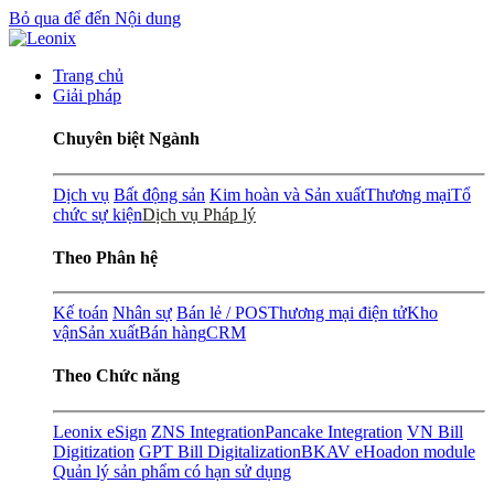
Bỏ qua để đến Nội dung
Trang chủ
Giải pháp
Chuyên biệt Ngành
Dịch vụ
Bất động sản
Kim hoàn và Sản xuất
Thương mại
Tổ
chức sự kiện
Dịch vụ Pháp lý
Theo Phân hệ
Kế toán
Nhân sự
Bán lẻ / POS
Thương mại điện tử
Kho
vận
Sản xuất
Bán hàng
CRM
Theo Chức năng
Leonix eSign
ZNS Integration
Pancake Integration
VN Bill
Digitization
GPT Bill Digitalization
BKAV eHoadon module
Quản lý sản phẩm có hạn sử dụng